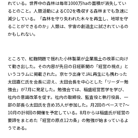
れている。世界中の森林は毎年1000万haの面積が消失してい
るとのこと。人類活動によるCO2を吸収する森林までも急速に
減少している。「森林を守り失われた木々を再生し、地球を守
ることができるのか」人類は、宇宙の創造主に試されているの
かもしれない。
ところで、紅麹問題で揺れた小林製薬が企業風土の改革に向け
て動き出した。その内容が先日の日経新聞の「経営の視点」と
いうコラムに掲載された。京セラ出身でJAL再生にも携わった
太田嘉仁氏を会長に迎え、太田会長を中心とした「リーダー勉
強会」が7月に発足した。勉強会では、稲盛経営哲学を学び、
社内の意識改革を促す。社内の取締役、監査役と執行役員、一
部の部長ら太田氏を含め35人が参加した。月2回のペースで7～
10月の計8回の開催を予定している。8月からは稲盛氏が経営の
要諦をまとめた「経営の原点12カ条」の勉強が始まっているよ
うである。