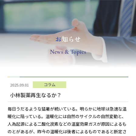
お
知らせ
N
ews & Topics
コラム
2025.09.01
小林製薬再生なるか？
毎日うだるような猛暑が続いている。明らかに地球は急速な温
暖化に陥っている。温暖化には自然のサイクルの自然変動と、
人為起源による二酸化炭素などの温室効果ガスが原因によるも
のとがあるが、昨今の温暖化は後者によるものであると断定さ