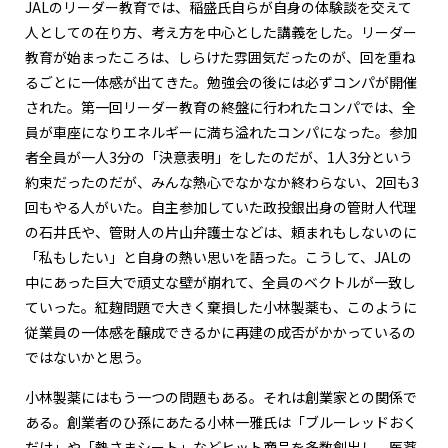
JALのリーダー教育では、稲盛氏自らが自身の体験談を交えて
人としての在り方、考え方を中心とした講義をした。リーダー
教育が始まったころは、しらけた雰囲気だったのが、回を重ね
るごとに一体感が出てきた。勉強会の後には必ずコンパが開催
された。第一回リーダー教育の終盤に行われたコンパでは、全
員が車座になりエネルギーに満ち溢れたコンパになった。参加
者全員が一人3分の「決意表明」をしたのだが、1人3分という
約束だったのだが、みんな熱心でなかなか終わらない、2回も3
回もやる人がいた。自主参加していた政投銀出身の管財人代理
の石井氏や、管財人の片山弁護士などは、頼まれもしないのに
「私もしたい」と自身の熱い思いを語った。こうして、JALの
中にあった巨大で頑丈な壁が崩れて、全員のベクトルが一致し
ていった。紅麹問題で大きく棄損した小林製薬も、このように
従業員の一体感を醸成できるかに再建の成否がかかっているの
ではないかと思う。
小林製薬にはもう一つの問題もある。それは創業家との関係で
ある。創業者のひ孫にあたる小林一雅氏は「ブルーレッドおく
だけ」や「熱さまシート」などヒット商品を多数創出し、医薬