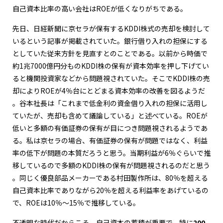
自己資本比率の高い会社はROEが低くなりがちである。
先日、日経新聞に京セラが保有するKDDI株式の売却を検討して
いるという記事が掲載されていた。銀行借り入れの担保にする
としていた従来方針を見直すとのことである。以前から時価で
約1兆7000億円分ものKDDI株の保有が資本効率を押し下げてい
ると機関投資家などから問題視されていた。そこでKDDI株の売
却によりROEが4％台にとどまる資本効率の改善を図るようだ
。谷本社長は「これまで低金利の資金借り入れの担保に活用し
ていたが、売却も含めて議論している」と述べている。ROEが
低いと多額の有価証券の保有が目につき問題視されるようであ
る。私は京セラの場合、有価証券の保有が問題ではなく、利益
率の低下が問題の本質だろうと思う。当期利益が6％ぐらいで推
移しているので多額のKDDI株の保有が問題視されるのだと思う
。同じく優良部品メーカーである村田製作所は、80％を超える
自己資本比率でありながら20％を超える利益率をあげているの
で、ROEは10％～15％で推移している。
不透明な時代だからこそ、自己資本の蓄積が重要で、特に
200