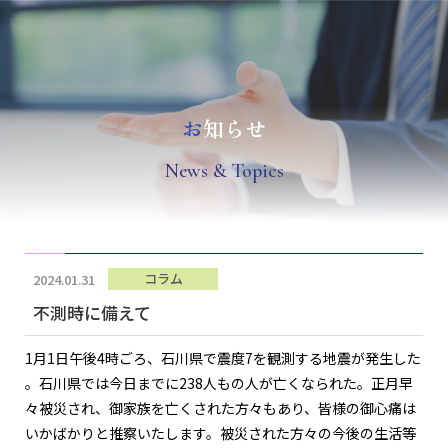
お
知らせ
N
ews & Topics
コラム
2024.01.31
不測時に備えて
1月1日午後4時ごろ、石川県で震度7を観測する地震が発生した
。石川県では今日までに238人もの人が亡くなられた。正月早
々被災され、御家族を亡くされた方々もあり、皆様の御心痛は
いかばかりと推察いたします。被災された方々の今後の生活等