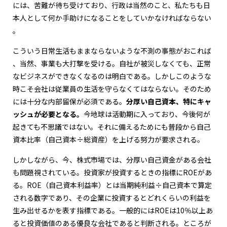
には、苦難が待ち受けており、行政は当然のこと、私たちも日
本人として何か手助けになることをしていかなければならない
。
こういう日常生活もままならないような不測の事態がおこれば
、当然、事業も大打撃を受ける。自社が被災しなくても、正常
なビジネスができなくなるのは明白である。しかしこのような
時こそ会社は従業員の生活を守らなくてはならない。そのため
には十分な内部留保が必須である。
分厚い自己資本、特にキャ
ッシュが必要となる。
今地球は活動期に入っており、今後何が
起きても不思議ではない。それに備えるためにも普段から自己
資本比率（自己資本÷総資産）を上げる努力が要求される。
しかしながら、今、株式市場では、分厚い自己資金がある会社
も問題視されている。投資家が投資するときの指標にROEがあ
る。ROE（自己資本利益率）とは当期純利益÷自己資本で算定
される数字であり、その企業に投資するとどれくらいの利益を
生み出せるかを表す指標である。一般的にはROEは10％以上あ
ると投資価値のある優良な会社であると判断される。ところが