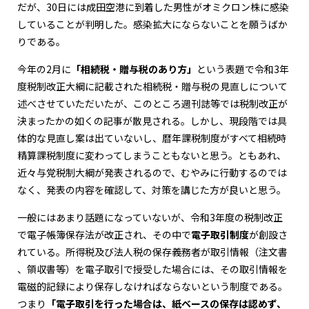
だが、30日には成田空港に到着した男性がオミクロン株に感染
していることが判明した。感染拡大にならないことを願うばか
りである。
今年の2月に
「相続税・贈与税のあり方」
という表題で令和3年
度税制改正大綱に記載された相続税・贈与税の見直しについて
述べさせていただいたが、このところ週刊誌等では税制改正が
決まったかの如くの記事が散見される。しかし、現段階では具
体的な見直し案は出ていないし、暦年課税制度がすべて相続時
精算課税制度に変わってしまうこともないと思う。ともあれ、
近々与党税制大綱が発表されるので、むやみに行動するのでは
なく、発表の内容を確認して、対策を講じた方が良いと思う。
一般にはあまり話題になっていないが、令和3年度の税制改正
で電子帳簿保存法が改正され、その中で
電子取引制度
が創設さ
れている。所得税及び法人税の保存義務者が取引情報（注文書
、領収書等）を電子取引で授受した場合には、その取引情報を
電磁的記録により保存しなければならないという制度である。
つまり
「電子取引を行った場合は、紙ベースの保存は認めず、