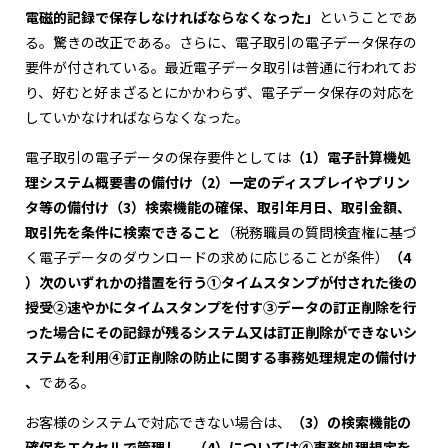
電磁的記録で保存しなければならなくなった」
ということであ
る。驚きの改正である。さらに、電子取引の電子データ保存の
要件が付されている。最近電子データ取引は普通に行われてお
り、好むと好まざるとにかかわらず、電子データ保存の対応を
していかなければならなくなった。
電子取引の電子データの保存要件としては
（1）電子計算機処
理システム概要書の備付け（2）一定のディスプレイやプリン
タ等の備付け（3）検索機能の確保、取引年月日、取引金額、
取引先を条件に検索できること
（税務職員の質問検査権に基づ
く電子データのダウンロードの求めに応じることが条件）
（4
）次のいずれかの措置を行う①タイムスタンプが付された後の
授受②速やかにタイムスタンプを付す③データの訂正削除を行
った場合にその記録が残るシステム又は訂正削除ができないシ
ステムを利用④訂正削除の防止に関する事務処理規定の備付け
、
である。
お客様のシステムで対応できない場合は、
（3）の検索機能の
確保をエクセルで管理し、（4）については④事務処理規定を