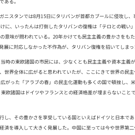
である。
ガニスタンでは8月15日にタリバンが首都カブールに侵攻し、
っかけに、いったんは打倒したタリバンの復権は「テロとの戦い
争の意味が問われている。20年かけても民主主義の豊かさをも
発展に対応しなかった不作為が、タリバン復権を招いてしまっ
た。当時の東欧諸国の市民には、少なくとも民主主義や資本主義
、世界全体に広がると思われていたが、ここにきて世界の民主
域で広がった「アラブの春」の民主化運動も多くの国で頓挫し、
、東欧諸国はドイツやフランスとの経済格差が埋まらないこと
行し、その豊かさを享受している国といえばドイツと日本であ
経済を導入して大きく発展した。中国に至っては今や世界第二