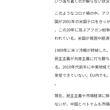
いつ落ち着くのか解らない状況
このようなコロナ禍の中、アフ
国が2001年の米国テロをき
、この20年に及ぶアフガン紛
われている。米国が貧困や経済
1989年に米ソ冷戦が終結し
民主主義が共産主義に打ち勝ち
る。2010年代前半に中東地
享受できていない。EU内でも
。
現在、民主主義や市場経済に移
ないが、中国とベトナムも市場