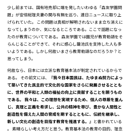
少し前までは、国有地売却に端を発したいわゆる「森友学園問
題」が安倍総理夫妻の関与有無を巡り、連日ニュースに取り上
げられていた。 この問題は真相が解明されないまま立ち消えに
なってしまうのか、気になるところである。ここで話題になっ
たのが教育についてである。 森友学園では園児が教育勅語をそ
らんじることができて、それに感心し籠池氏を支持した人も多
いようである。しかし何故いまさら教育勅語なのだろうか？と
思ってしまう。
何故なら、日本には立派な教育基本法が制定されているからで
ある。 その前文には、
『我々日本国民は、たゆまぬ努力によっ
て築いてきた民主的で文化的な国家をさらに発展させるととも
に、世界の平和と人類の福祉の向上に貢献することを願うもの
である。 我々は、この理想を実現するため、個人の尊厳を重ん
じ、真理と正義を希求し、公共の精神を尊び、豊かな人間性と
創造性を備えた人間の育成を期するとともに、伝統を継承し、
新しい文化の創造を目指す教育を推進する。』
と書かれている
。 素晴らしい考え方だと思う。教育基本法の教育の目的、理念