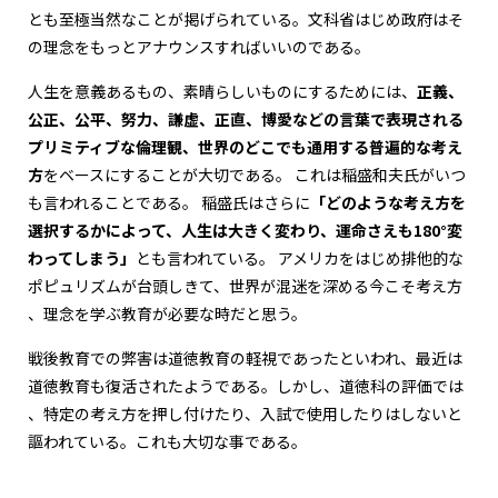
とも至極当然なことが掲げられている。文科省はじめ政府はそ
の理念をもっとアナウンスすればいいのである。
人生を意義あるもの、素晴らしいものにするためには、
正義、
公正、公平、努力、謙虚、正直、博愛などの言葉で表現される
プリミティブな倫理観、世界のどこでも通用する普遍的な考え
方
をベースにすることが大切である。 これは稲盛和夫氏がいつ
も言われることである。 稲盛氏はさらに
「どのような考え方を
選択するかによって、人生は大きく変わり、運命さえも180°変
わってしまう」
とも言われている。 アメリカをはじめ排他的な
ポピュリズムが台頭しきて、世界が混迷を深める今こそ考え方
、理念を学ぶ教育が必要な時だと思う。
戦後教育での弊害は道徳教育の軽視であったといわれ、最近は
道徳教育も復活されたようである。しかし、道徳科の評価では
、特定の考え方を押し付けたり、入試で使用したりはしないと
謳われている。これも大切な事である。