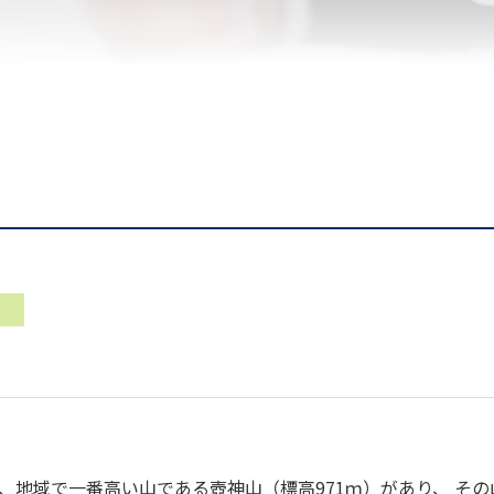
、地域で一番高い山である壺神山（標高971ｍ）があり、 そ