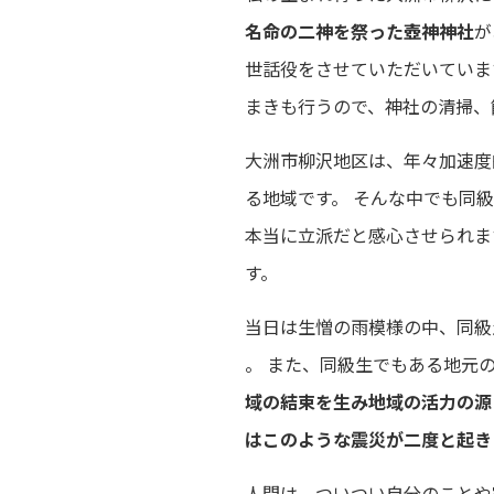
名命の二神を祭った壺神神社
が
世話役をさせていただいていま
まきも行うので、神社の清掃、
大洲市柳沢地区は、年々加速度的
る地域です。 そんな中でも同
本当に立派だと感心させられま
す。
当日は生憎の雨模様の中、同級
。 また、同級生でもある地元
域の結束を生み地域の活力の源
はこのような震災が二度と起き
人間は、ついつい自分のことや