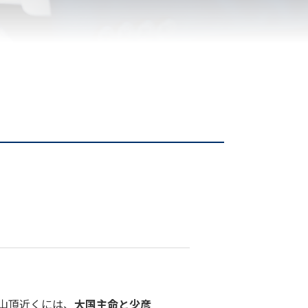
の山頂近くには、
大国主命と少彦