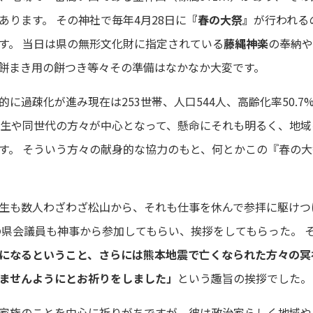
あります。 その神社で毎年4月28日に
『春の大祭』
が行われる
す。 当日は県の無形文化財に指定されている
藤縄神楽
の奉納や
餅まき用の餅つき等々その準備はなかなか大変です。
に過疎化が進み現在は253世帯、人口544人、高齢化率50.
級生や同世代の方々が中心となって、懸命にそれも明るく、地
す。 そういう方々の献身的な協力のもと、何とかこの『春の大
生も数人わざわざ松山から、それも仕事を休んで参拝に駆けつ
の県会議員も神事から参加してもらい、挨拶をしてもらった。 
になるということ、さらには熊本地震で亡くなられた方々の冥
ませんようにとお祈りをしました」
という趣旨の挨拶でした。
家族のことを中心に祈りがちですが、彼は政治家らしく地域や