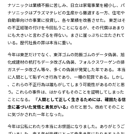
ナソニックは業績不振に苦しみ、日立は家電事業を縮小し、パ
ナソニックはプラズマテレビの生産から撤退する一方、住宅や
自動車向けの事業に投資し、各々業績を改善させた。 東芝はそ
の不正経理の付けを今回払うことになるが、その代償はあまり
にも大きいと言わざるを得ない。まさに崖っぷちに立たされて
いる。歴代社長の罪は本当に重い。
今年は東芝だけでなく、東洋ゴムの防振ゴムのデータ偽装、旭
化成建材の杭打ちデータ改ざん偽装、フォルクスワーゲンの排
ガスデータ改ざん等々、多くの偽装が発覚した年である。 本当
に人間として恥ずべき行為であり、一種の犯罪である。しかし
、これらの不正行為は誰もがしてしまう可能性があるのだと思
う。これらの事件は、はからずもそのことを証明してしまった
ことになる。
『人間として正しく生きるためには、確固たる信
念に基づいた覚悟と勇気がいる』
のだと思う。改めてそのこと
に気づかされた一年となった。
今年は公私にわたり本当にお世話になりました。ありがとうご
ざいました。来る年が皆様にとって幸多き年になりますようお