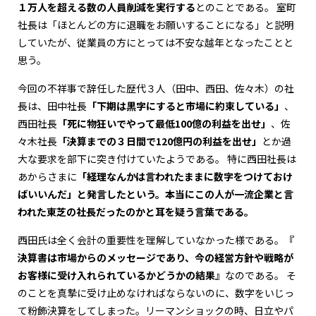
１万人を超える数の人員削減を実行する
とのことである。 室町
社長は「ほとんどの方に退職をお願いすることになる」と説明
していたが、従業員の方にとっては不安な越年となったことと
思う。
今回の不祥事で辞任した歴代３人（田中、西田、佐々木）の社
長は、田中社長
「下期は黒字にすると市場に約束している」
、
西田社長
「死に物狂いでやって最低100億の利益を出せ」
、佐
々木社長
「決算までの３日間で120億円の利益を出せ」
とか過
大な要求を部下に突き付けていたようである。 特に西田社長は
あからさまに
「経理なんかは言われたままに数字をつけておけ
ばいいんだ」と発言したという。本当にこの人が一流企業と言
われた東芝の社長だったのかと耳を疑う言葉である。
西田氏は全く会計の重要性を理解していなかった様である。
『
決算書は市場からのメッセージであり、今の経営方針や戦略が
お客様に受け入れられているかどうかの結果』
なのである。 そ
のことを真摯に受け止めなければならないのに、数字をいじっ
て粉飾決算をしてしまった。リーマンショックの時、日立やパ