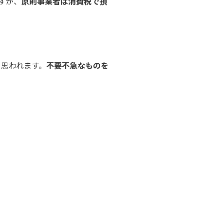
すが、
原則事業者は消費税で損
と思われます。
不要不急なものを