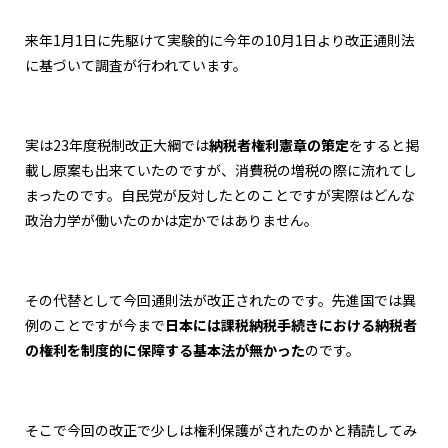
来年1月1日に先駆けて実験的に今年の10月1日より改正通則法
に基づいて調査が行われています。
実は23年度税制改正大綱では
納税者権利憲章の策定
をすると掲
載し原案も出来ていたのですが、消費税の増税の際に流れてし
まったのです。自民党が反対したとのことですが実際はどんな
政治力学が働いたのかは定かではありません。
その代替として今回通則法が改正されたのです。先進国では異
例のことですが今まで
日本には課税納税手続きにおける納税者
の権利を制度的に保障する基本法が無かった
のです。
そこで今回の改正で少しは権利保護がされたのかと精読してみ