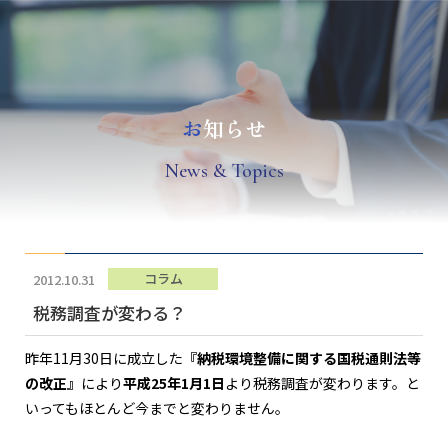
お
知らせ
N
ews & Topics
コラム
2012.10.31
税務調査が変わる？
昨年11月30日に成立した
『納税環境整備に関する国税通則法等
の改正』
により
平成25年1月1日
より税務調査が変わります。と
いってもほとんど今までと変わりません。