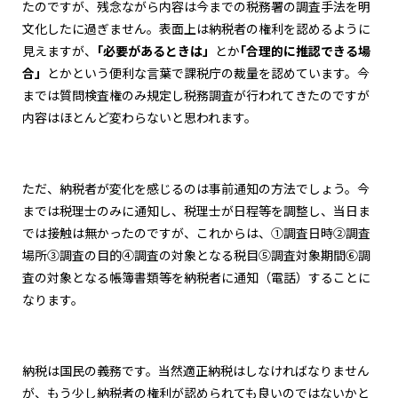
たのですが、残念ながら内容は今までの税務署の調査手法を明
文化したに過ぎません。表面上は納税者の権利を認めるように
見えますが、
｢必要があるときは」
とか
｢合理的に推認できる場
合」
とかという便利な言葉で課税庁の裁量を認めています。今
までは質問検査権のみ規定し税務調査が行われてきたのですが
内容はほとんど変わらないと思われます。
ただ、納税者が変化を感じるのは事前通知の方法でしょう。今
までは税理士のみに通知し、税理士が日程等を調整し、当日ま
では接触は無かったのですが、これからは、①調査日時②調査
場所③調査の目的④調査の対象となる税目⑤調査対象期間⑥調
査の対象となる帳簿書類等を納税者に通知（電話）することに
なります。
納税は国民の義務です。当然適正納税はしなければなりません
が、もう少し納税者の権利が認められても良いのではないかと