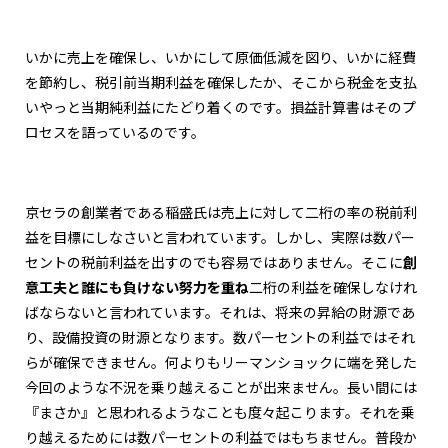
いかに売上を確保し、いかにして原価低減を図り、いかに経費
を節約し、税引前当期利益を確保したか、そこから税金を支払
いやっと当期純利益にたどり着くのです。損益計算書はそのプ
ロセスを語っているのです。
京セラの創業者である稲盛氏は売上に対して二桁の率の税前利
益を目標にしなさいと言われています。しかし、実際は数パー
セントの税前利益を出すのでも容易ではありません。そこに
創
意工夫と誰にも負けない努力を重ね
二桁の利益を確保しなけれ
ばならないと言われています。それは、将来の昇給の財源であ
り、設備投資の財源となります。数パーセントの利益ではそれ
らが確保できません。何よりもリーマンショックに端を発した
今回のような不況を乗り越えることが出来ません。長い間には
『まさか』と思われるようなことも度々起こります。それを乗
り越えるためには数パーセントの利益ではもちません。普段か