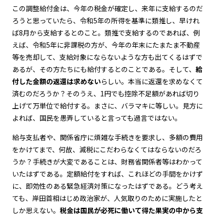
この調整給付金は、今年の税金が確定し、来年に支給するのだ
ろうと思っていたら、令和5年の所得を基準に類推し、早けれ
ば8月から支給するとのこと。類推で支給するのであれば、例
えば、令和5年に非課税の方が、今年の年末にたまたま不動産
等を売却して、支給対象にならないような方も出てくるはずで
あるが、その方たちにも給付するとのことである。そして、
給
付した金額の返還は求めない
らしい。本当に返還を求めなくて
済むのだろうか？そのうえ、1円でも控除不足額があれば切り
上げて万単位で給付する。まさに、バラマキに等しい。見方に
よれば、国民を愚弄していると言っても過言ではない。
給与支払者や、関係省庁に煩雑な手続きを要求し、多額の費用
をかけてまで、何故、減税にこだわらなくてはならないのだろ
うか？手続きが大変であることは、財務省関係者等はわかって
いたはずである。定額給付をすれば、これほどの手間をかけず
に、即効性のある緊急経済対策になったはずである。どう考え
ても、岸田首相はじめ政治家が、人気取りのために実施したと
しか思えない。
税金は国民が必死に働いて得た果実の中から支