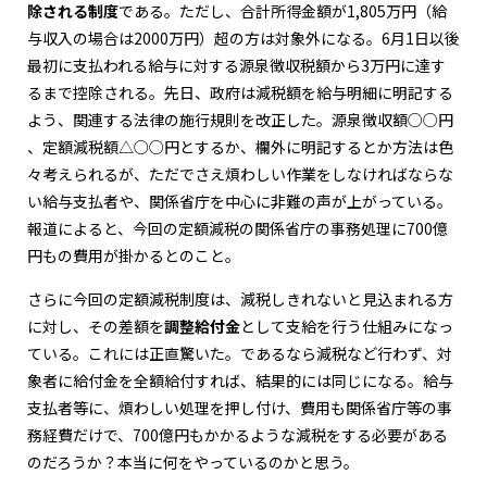
除される制度
である。ただし、合計所得金額が1,805万円（給
与収入の場合は2000万円）超の方は対象外になる。6月1日以後
最初に支払われる給与に対する源泉徴収税額から3万円に達す
るまで控除される。先日、政府は減税額を給与明細に明記する
よう、関連する法律の施行規則を改正した。源泉徴収額○○円
、定額減税額△○○円とするか、欄外に明記するとか方法は色
々考えられるが、ただでさえ煩わしい作業をしなければならな
い給与支払者や、関係省庁を中心に非難の声が上がっている。
報道によると、今回の定額減税の関係省庁の事務処理に700億
円もの費用が掛かるとのこと。
さらに今回の定額減税制度は、減税しきれないと見込まれる方
に対し、その差額を
調整給付金
として支給を行う仕組みになっ
ている。これには正直驚いた。であるなら減税など行わず、対
象者に給付金を全額給付すれば、結果的には同じになる。給与
支払者等に、煩わしい処理を押し付け、費用も関係省庁等の事
務経費だけで、700億円もかかるような減税をする必要がある
のだろうか？本当に何をやっているのかと思う。