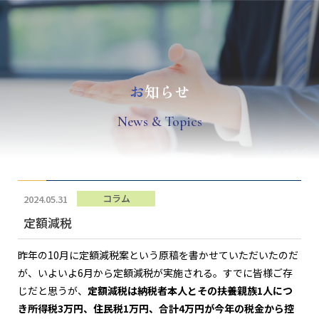
お
知らせ
N
ews & Topics
コラム
2024.05.31
定額減税
昨年の10月に定額減税案という原稿を書かせていただいたのだ
が、いよいよ6月から定額減税が実施される。すでに皆様ご存
じだと思うが、
定額減税は納税者本人とその扶養親族1人につ
き所得税3万円、住民税1万円、合計4万円が今年の税金から控