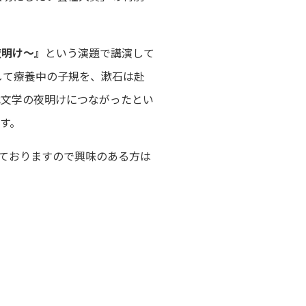
夜明け～』
という演題で講演して
して療養中の子規を、漱石は赴
代文学の夜明けにつながったとい
す。
っておりますので興味のある方は