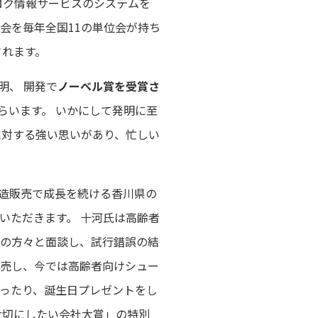
ミロク情報サービスのシステムを
会を毎年全国11の単位会が持ち
されます。
明、 開発で
ノーベル賞を受賞さ
らいます。 いかにして発明に至
に対する強い思いがあり、忙しい
造販売で成長を続ける香川県の
いただきます。 十河氏は高齢者
者の方々と面談し、試行錯誤の結
販売し、今では高齢者向けシュー
送ったり、誕生日プレゼントをし
大切にしたい会社大賞」の特別