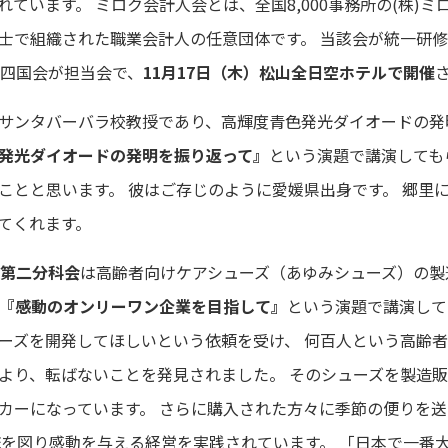
ています。 ミロク会計人会とは、全国8,000事務所の(株)
士で組織された職業会計人の任意団体です。 当該会が統一研修
は四国会が担当会で、
11月17日（木）松山全日空ホテルで開催
サンタバーバラ校教授であり、高輝度青色発光ダイオードの発
発光ダイオードの発明を振り返って』
という演題で講演しても
ことと思います。 彼はご存じのように愛媛県出身です。 郷里
てくれます。
第二分科会
は高齢者向けケアシューズ（あゆみシューズ）の製
『感動のオンリーワン企業を目指して』
という演題で講演して
ーズを開発してほしいという依頼を受け、 何百人という高齢
により、転ばないことを発見されました。 そのシューズを製造
カーになっています。 さらに購入された方々に季節の便りを
流を図り感動を与える経営を実践されています。 「日本で一番