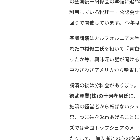
の全国統一研修会の準備に追われ
利用している税理士・公認会計
回りで開催しています。 今年
基調講演
はカルフォルニア大学
れた中村修二氏
を招いて
『青色
ったか等、興味深い話が聞ける
中わざわざアメリカから帰省し
講演の後は分科会があります。
徳武産業(株)の十河孝男氏
に、
施設の経営者から転ばないシュ
果、つま先を2cmあげること
ズでは全国トップシェアのメー
たりして、 購入者との心の交