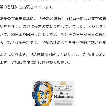
等の番組にも出演されています。
館長の竹田美喜氏
に、
『子規と漱石ｉｎ松山～新しい文学の
互いを評価し、まさに畏友の交わりをしていました。 大喀血を
いて、50日余り同居したようです。 実はその同居が日本の近
ら、話される予定です。 子規の壮絶な生き様も詳細に話されま
聞きになれます。申込用紙を同封しております。 先着順にな
ます。 詳細は当事務所にお尋ねください。