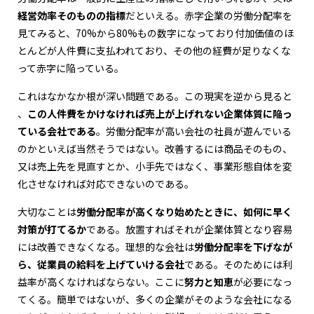
経営効率そのものの指標
だといえる。赤字企業の労働分配率を
見てみると、70%から80%もの数字になっており付加価値のほ
とんどが人件費に支払われており、その他の経費が足りなくな
って赤字に陥っている。
これはなかなか根が深い問題である。この現実を逆から見ると
、
この人件費をかけなければ売上が上げれない企業体質に陥っ
ている会社である
。労働分配率が高い会社の社員が遊んでいる
のかといえば当然そうではない。改善するには商品そのもの、
又は売上先を見直すとか、小手先ではなく、事業形態自体を変
化させなければ対応できないのである。
大切なことは
労働分配率が高くなり始めたときに、如何に早く
対策が打てるか
である。放置すればそれが企業体質となり容易
には改善できなくなる。理想的な会社は
労働分配率を下げなが
ら、従業員の給料を上げていける会社
である。そのためには利
益率が高くなければならない。ここに
努力と知恵
が必要になっ
てくる。簡単ではないが、多くの企業がそのような会社になる