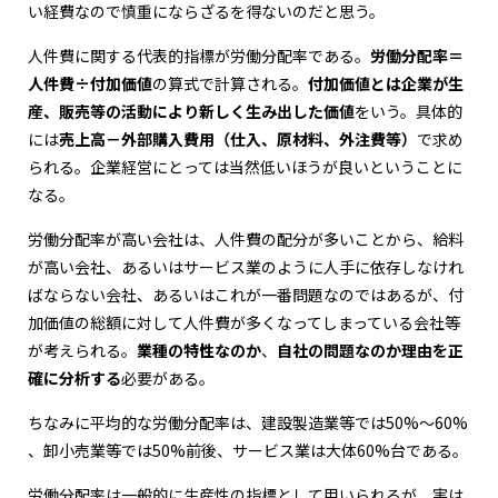
い経費なので慎重にならざるを得ないのだと思う。
人件費に関する代表的指標が労働分配率である。
労働分配率＝
人件費÷付加価値
の算式で計算される。
付加価値とは企業が生
産、販売等の活動により新しく生み出した価値
をいう。具体的
には
売上高－外部購入費用（仕入、原材料、外注費等）
で求め
られる。企業経営にとっては当然低いほうが良いということに
なる。
労働分配率が高い会社は、人件費の配分が多いことから、給料
が高い会社、あるいはサービス業のように人手に依存しなけれ
ばならない会社、あるいはこれが一番問題なのではあるが、付
加価値の総額に対して人件費が多くなってしまっている会社等
が考えられる。
業種の特性なのか
、
自社の問題なのか理由を正
確に分析する
必要がある。
ちなみに平均的な労働分配率は、建設製造業等では50%～60%
、卸小売業等では50%前後、サービス業は大体60%台である。
労働分配率は一般的に生産性の指標として用いられるが、実は