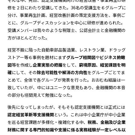
そんな中、先日、認定支援機関向けの経営改善・事業再生の研
修を２日にわたり受講してきた。36名の受講生を６グループに
分け、事業再生計画、経営改善計画の策定支援方法を、事例ご
とに、グループディスカッションを中心に研修が進められた。
受講メンバーは我々のような税理士、公認会計士と金融機関の
方がほとんどだった。
経営不振に陥った自動車部品製造業、レストラン業、ドラッグ
ストアー等６事例を題材にまず
グループ相関図
や
ビジネス俯瞰
図
等を作成し
企業実態の把握
をして、
窮境原因、経営課題を明
確
にして、その
除去可能性や解消の方向性
をグループごとでま
とめて、全体で各グループが発表を行った。おおむね結論は一
致していたが、中にはユニークな意見もあり、金融機関の本音
の部分も垣間見えて勉強になった。
後先になってしまったが、そもそも認定支援機関とは正式には
認定経営革新等支援機関
という。これは中小企業庁が中小企業
を巡る経営課題が多様化・複雑化する中、
税務、金融及び企業
財務に関する専門的知識や支援に係る実務経験が一定レベル以