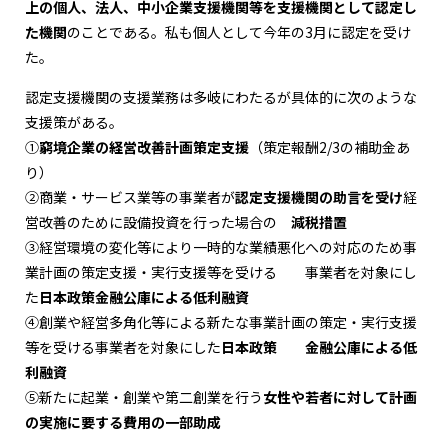
上の個人、法人、中小企業支援機関等を支援機関として認定し
た機関
のことである。私も個人として今年の3月に認定を受け
た。
認定支援機関の支援業務は多岐にわたるが具体的に次のような
支援策がある。
①
窮境企業の経営改善計画策定支援
（策定報酬2/3の補助金あ
り）
②商業・サービス業等の事業者が
認定支援機関の助言を受け
経
営改善のために設備投資を行った場合の
減税措置
③経営環境の変化等により一時的な業績悪化への対応のため事
業計画の策定支援・実行支援等を受ける 事業者を対象にし
た
日本政策金融公庫による低利融資
④創業や経営多角化等による新たな事業計画の策定・実行支援
等を受ける事業者を対象にした
日本政策 金融公庫による低
利融資
⑤新たに起業・創業や第二創業を行う
女性や若者に対して計画
の実施に要する費用の一部助成